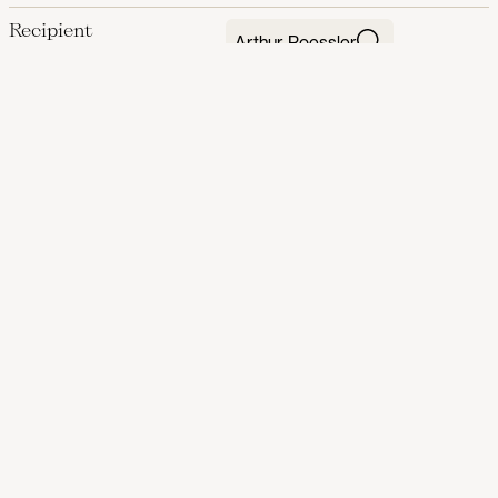
Recipient
Arthur Roessler
Mentioned person
Karl Klaus
Oskar Reichel
Mentioned institution
Hofkunsthandlung &
Kunstverlag Fritz Gurlitt
Image credit
Wienbibliothek im Rathaus,
Manuscript Collection
LINKED OBJECTS