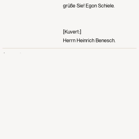
grüße Sie! Egon Schiele.
[Kuvert:]
Herrn Heinrich Benesch.
Anmerkungen
[1] Egon Schiele, Galerie Miethke,
Wien, 24.04.–04.05.1911.
Provenienz
Sammlung E. W. Kornfeld, Bern
2009: Albertina, Wien
(Schenkung)
Provenienz lt. Nebehay 1979:
Verbleib unbekannt, Abschrift im
Egon Schiele Archiv der Albertina