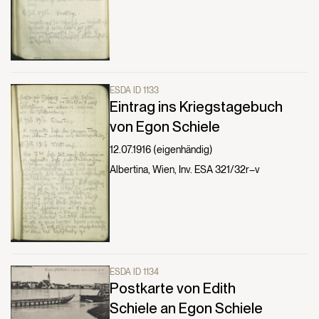
ESDA ID 1133
Eintrag ins Kriegstagebuch
von Egon Schiele
12.07.1916 (eigenhändig)
Albertina, Wien, Inv. ESA 321/32r–v
ESDA ID 1134
Postkarte von Edith
Schiele an Egon Schiele