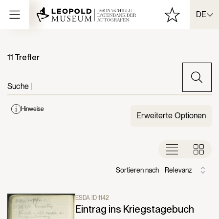
DE
11 Treffer
Suche
|
Hinweise
Erweiterte Optionen
Sortieren nach
Relevanz
ESDA ID 1142
Eintrag ins Kriegstagebuch