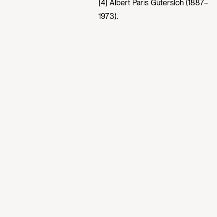
[4] Albert Paris Gütersloh (1887–
1973).
[5] Oskar Reichel, Internist (1869–
1943).
[6] Bruno Sykora.
[7] Herbstbäume, 1911, K P218.
[8] Franz Martin Haberditzl (1882–
1944).
[9] Möglicherweise ist das ab
Sommer 1918 gemietete
Gartenatelier in der
Wattmanngasse 6 gemeint.
[10] Ida Roessler, geb. Lange
(1877–1961).
Provenienz
Arthur Roessler, Wien
1956, 1963, 1969: Wienbibliothek