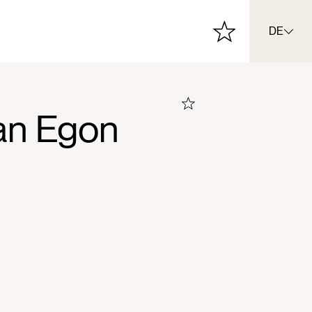
DE
 an Egon