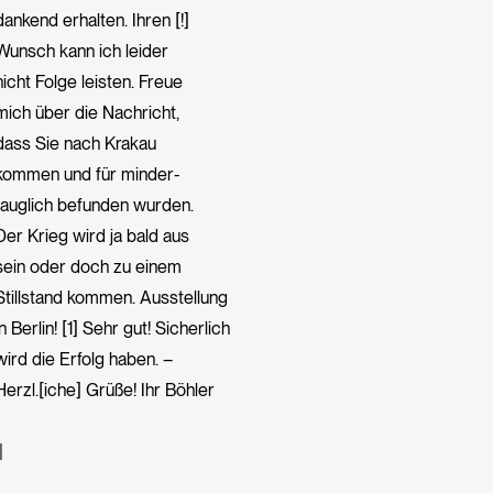
dankend erhalten. Ihren [!]
Wunsch kann ich leider
nicht Folge leisten. Freue
mich über die Nachricht,
dass Sie nach Krakau
kommen und für minder-
tauglich befunden wurden.
Der Krieg wird ja bald aus
sein oder doch zu einem
Stillstand kommen. Ausstellung
in Berlin! [1] Sehr gut! Sicherlich
wird die Erfolg haben. –
Herzl.[iche] Grüße! Ihr Böhler
|