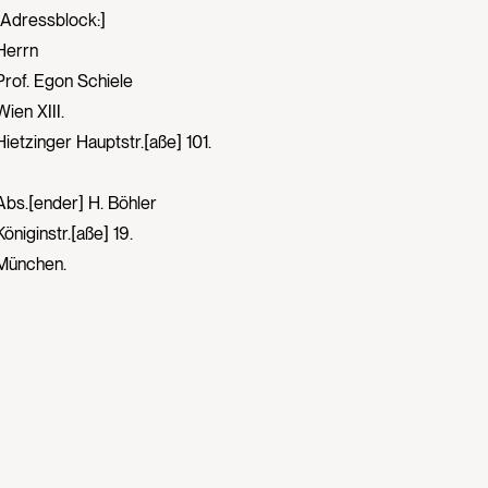
[Adressblock:]
Herrn
Prof. Egon Schiele
Wien XIII.
Hietzinger Hauptstr.[aße] 101.
Abs.[ender] H. Böhler
Königinstr.[aße] 19.
München.
[1] Wiener Kunstschau, Freie Secession Berlin, 08.01.–16.02.1916.
Vor 2023: Privatsammlung
2023: Leopold Museum-Privatstiftung (Ankauf)
Leopold Museum