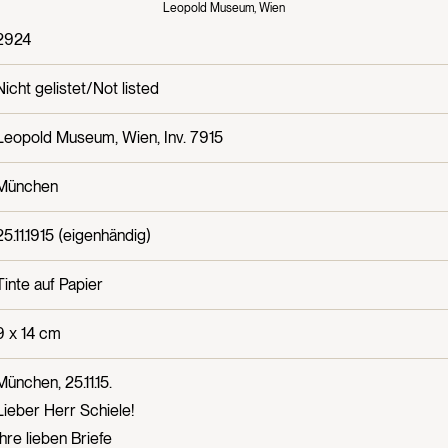
Leopold Museum, Wien
2924
Nicht gelistet/Not listed
Leopold Museum, Wien, Inv. 7915
München
25.11.1915 (eigenhändig)
Tinte auf Papier
9 x 14 cm
München, 25.11.15.
Lieber Herr Schiele!
Ihre lieben Briefe