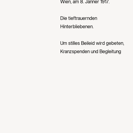
Wien, am 8. Jänner 1917.
Die tieftrauernden
Hinterbliebenen.
Um stilles Beileid wird gebeten,
Kranzspenden und Begleitung
werden im Sinne des teuren
Verblichenen
dankend abgelehnt.
Leichenbestattungs-
Unternehmung Joh. Meißner
Pfarrmessner in Ober St.-Veit. –
Druck, J. Millmann, Telephon
19075.