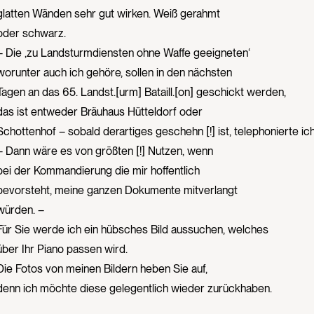
glatten Wänden sehr gut wirken. Weiß gerahmt
oder schwarz.
– Die ‚zu Landsturmdiensten ohne Waffe geeigneten‘
worunter auch ich gehöre, sollen in den nächsten
Tagen an das 65. Landst.[urm] Bataill.[on] geschickt werden,
das ist entweder Bräuhaus Hütteldorf oder
Schottenhof – sobald derartiges geschehn [!] ist, telephonierte ic
– Dann wäre es von größten [!] Nutzen, wenn
bei der Kommandierung die mir hoffentlich
bevorsteht, meine ganzen Dokumente mitverlangt
würden. –
Für Sie werde ich ein hübsches Bild aussuchen, welches
über Ihr Piano passen wird.
Die Fotos von meinen Bildern heben Sie auf,
denn ich möchte diese gelegentlich wieder zurückhaben.