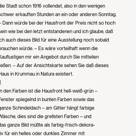
die Stadt schon 1916 vollendet, also in den wenigen
schwer erkauften Stunden an ein oder anderen Sonntag.
– Dann würde bei der Hausfront der Preis nicht so hoch
sein wie bei den letzt entstandenen und ich glaube, daß
ich auch dieses Bild für eine Ausstellung noch sobald
brauchen würde. – Es wäre vorteilhaft wenn die
Kauflustigen mir ein Angebot durch Sie mitteilen
ließen. – Auf der Ansichtskarte sehen Sie daß dieses
Haus in Krummau in Natura existiert.
|
In den Farben ist die Hausfront hell-weiß-grün –
Fenster spiegelnd in bunten Farben sowie das
ganze Schindeldach – am Gitter hängt farbige
Wäsche, dies sind die grellsten Farben – und
das ganze Bild müßte als farbig-frisch-dekora-
tiv für ein helles oder dunkles Zimmer mit