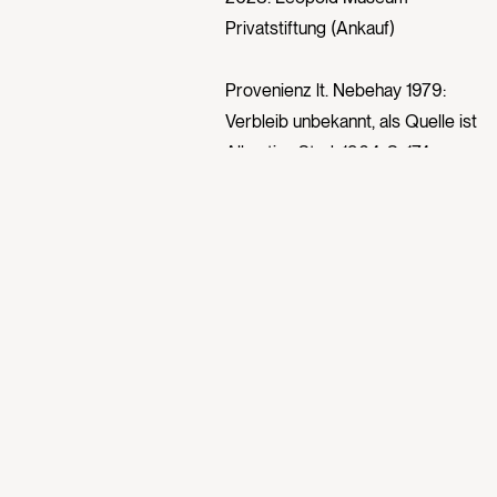
Privatstiftung (Ankauf)
Provenienz lt. Nebehay 1979:
Verbleib unbekannt, als Quelle ist
Albertina Stud. 1964, S. 174
angegeben.
Erfasst in
Fischer/Alb. Stud. 1964, S. 174
Eigentümer*in
Leopold Museum
Autor*in
Egon Schiele
Unterzeichner*in
Egon Schiele