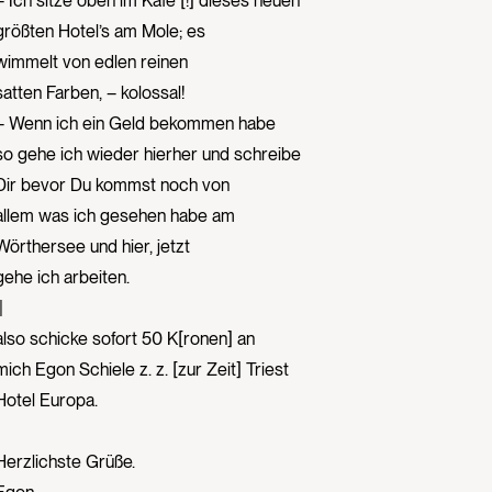
– Ich sitze oben im Kafe [!] dieses neuen
größten Hotel’s am Mole; es
wimmelt von edlen reinen
satten Farben, – kolossal!
– Wenn ich ein Geld bekommen habe
so gehe ich wieder hierher und schreibe
Dir bevor Du kommst noch von
allem was ich gesehen habe am
Wörthersee und hier, jetzt
gehe ich arbeiten.
|
also schicke sofort 50 K[ronen] an
mich Egon Schiele z. z. [zur Zeit] Triest
Hotel Europa.
Herzlichste Grüße.