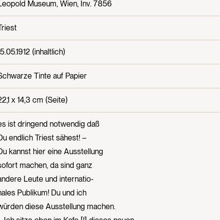
Leopold Museum, Wien, Inv. 7856
Triest
15.05.1912 (inhaltlich)
Schwarze Tinte auf Papier
22,1 x 14,3 cm (Seite)
es ist dringend notwendig daß
Du endlich Triest sähest! –
Du kannst hier eine Ausstellung
sofort machen, da sind ganz
andere Leute und internatio-
nales Publikum! Du und ich
würden diese Ausstellung machen.