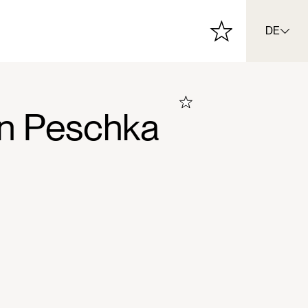
DE
on Peschka